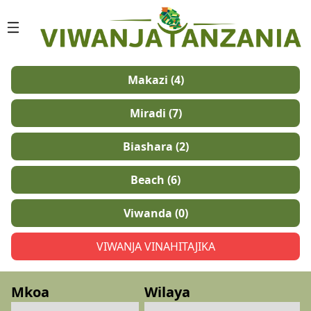
NYUMBANI
Makazi (4)
KUHUSU
Miradi (7)
SISI
Biashara (2)
HUDUMA
Beach (6)
ZETA
Viwanda (0)
UTARATIBU
VIWANJA VINAHITAJIKA
WASILIANA
NASI
Mkoa
Wilaya