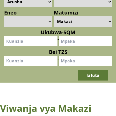
PICHA
Eneo
Matumizi
Ukubwa-SQM
-
Bei TZS
-
Tafuta
Viwanja vya Makazi