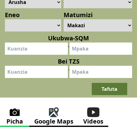
PICHA
Eneo
Matumizi
Ukubwa-SQM
-
Bei TZS
-
Tafuta
Picha
Google Maps
Videos