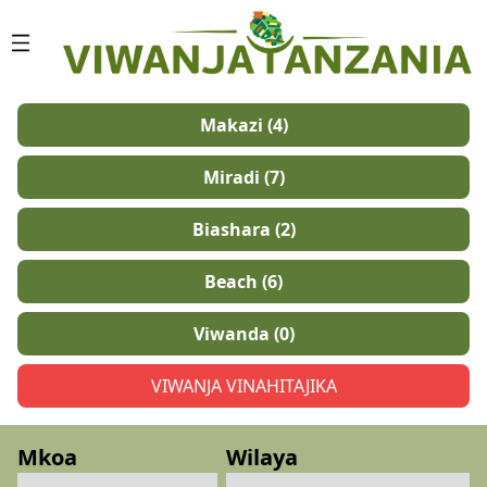
NYUMBANI
Makazi (4)
KUHUSU
Miradi (7)
SISI
Biashara (2)
HUDUMA
Beach (6)
ZETA
Viwanda (0)
UTARATIBU
VIWANJA VINAHITAJIKA
WASILIANA
NASI
Mkoa
Wilaya