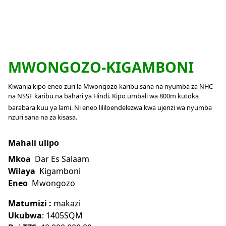
MWONGOZO-KIGAMBONI
Kiwanja kipo eneo zuri la Mwongozo karibu sana na nyumba za NHC
na NSSF karibu na bahari ya Hindi. Kipo umbali wa 800m kutoka
barabara kuu ya lami. Ni eneo lililoendelezwa kwa ujenzi wa nyumba
nzuri sana na za kisasa.
Mahali ulipo
Mkoa
Dar Es Salaam
Wilaya
Kigamboni
Eneo
Mwongozo
Matumizi :
makazi
Ukubwa
: 1405SQM